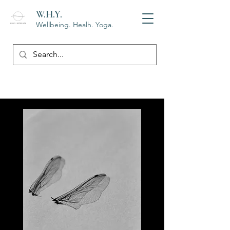
W.H.Y.
Wellbeing. Healh. Yoga.