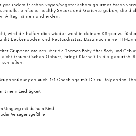
it gesundem frischen vegan/vegetarischem gourmet Essen
verw
 schnelle, einfache healthy
Snacks und Gerichte geben, die dic
en Alltag nähren und erden.
hi, wird dir helfen dich wieder wohl in deinem
Körper zu fühl
kt Beckenboden und Rectusdiastas. Dazu noch eine HIT-Einh
 leitet Gruppenaustausch über die Themen Baby After Body und Geburt.
lleicht traumatischen Geburt,
bringt
Klarheit in die geburtshilf
 schließen.
Gruppenübungen auch 1:1 Coachings mit Dir zu
folgenden
Th
mit mehr Leichtigkeit
g im Umgang mit deinem Kind
 oder Versagensgefühle