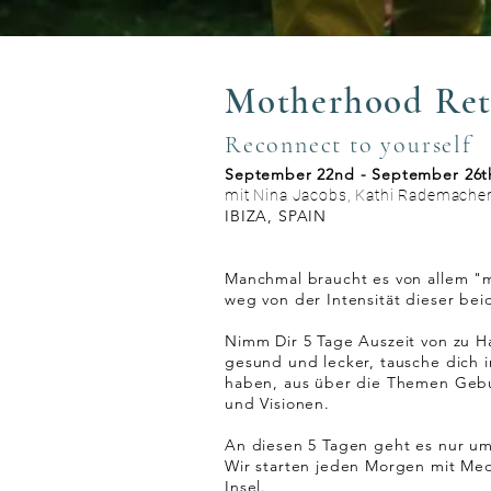
Motherhood Ret
Reconnect to yourself
September 22nd - September 26t
mit Nina Jacobs,
Kathi Rademacher
IBIZA, SPAIN
Manchmal braucht es von allem "m
weg von der Intensität dieser bei
Nimm Dir 5 Tage Auszeit von zu H
gesund und lecker, tausche dich
haben, aus über die Themen Gebu
und
Visionen.
An diesen 5 Tagen
geht es nur u
Wir starten
jeden Morgen mit Medi
Insel.